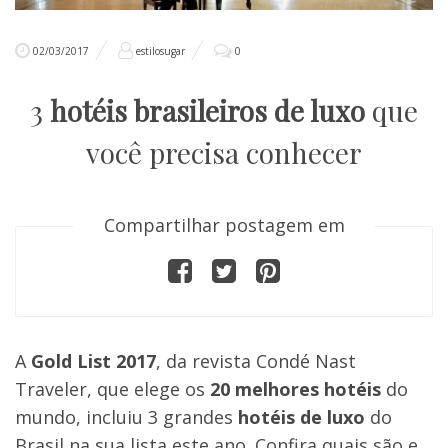
02/03/2017
estilosugar
0
3
hotéis brasileiros de luxo
que
você precisa conhecer
Compartilhar postagem em
A
Gold List 2017
, da revista Condé Nast
Traveler, que elege os
20 melhores hotéis
do
mundo, incluiu 3 grandes
hotéis de luxo
do
Brasil na sua lista este ano. Confira quais são e,