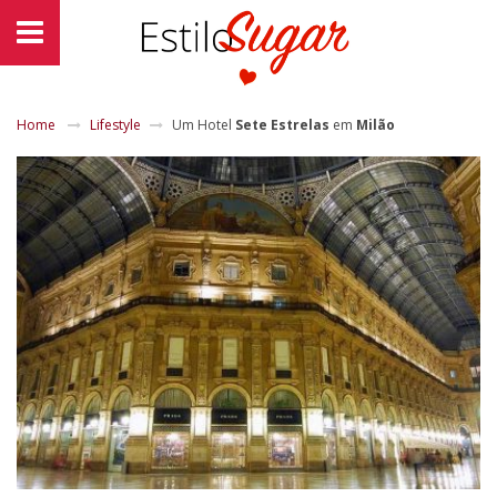
Home
Lifestyle
Um Hotel
Sete Estrelas
em
Milão