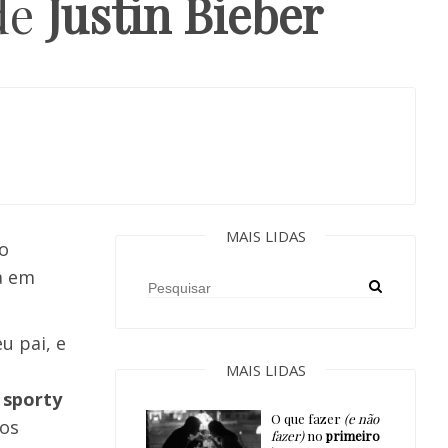
 de
Justin Bieber
MAIS LIDAS
o
a em
u pai, e
MAIS LIDAS
o
sporty
O que fazer
(e não
nos
fazer)
no
primeiro