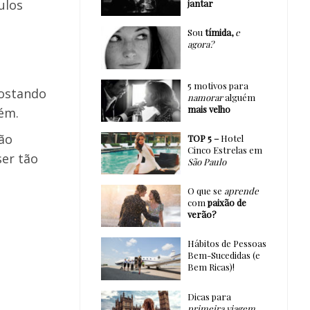
ulos
jantar
Sou
tímida,
e
agora?
5 motivos para
postando
namorar
alguém
mais velho
bém.
ão
TOP 5 –
Hotel
Cinco Estrelas em
ser tão
São Paulo
O que se
aprende
com
paixão de
verão?
Hábitos de Pessoas
Bem-Sucedidas (e
Bem Ricas)!
Dicas para
primeira viagem