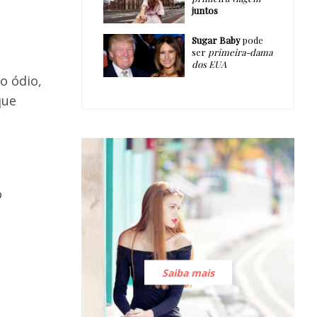
juntos
Sugar Baby
pode
ser
primeira-dama
dos EUA
o ódio,
que
o
Saiba mais