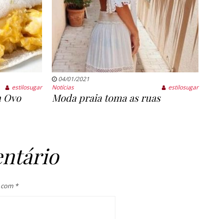
04/01/2021
estilosugar
Notícias
estilosugar
m Ovo
Moda praia toma as ruas
ntário
s com
*