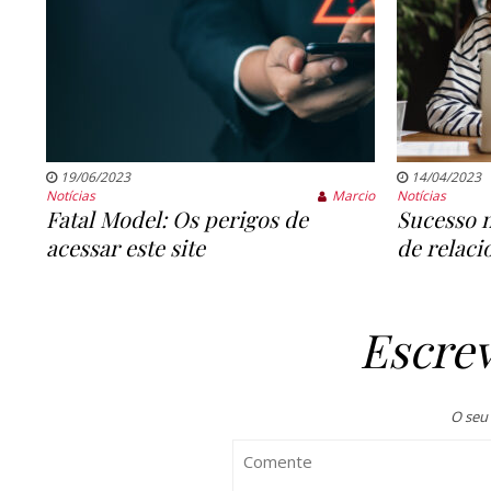
19/06/2023
14/04/2023
Notícias
Marcio
Notícias
Fatal Model: Os perigos de
Sucesso n
acessar este site
de relac
Escre
O seu 