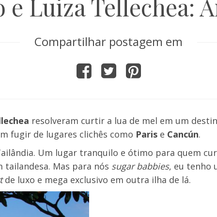
 e Luiza Tellechea: A
Compartilhar postagem em
llechea
resolveram curtir a lua de mel em um desti
m fugir de lugares clichês como
Paris
e
Cancún
.
Tailândia. Um lugar tranquilo e ótimo para quem cu
 tailandesa. Mas para nós
sugar babbies
, eu tenho 
rt
de luxo e mega exclusivo em outra ilha de lá.