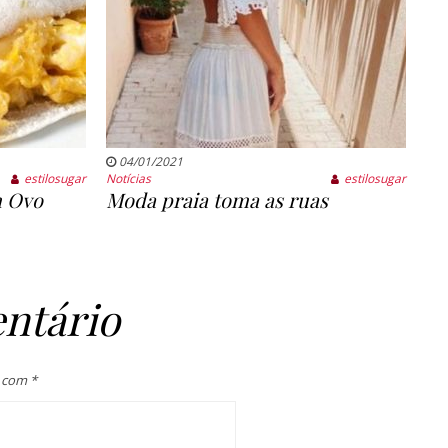
04/01/2021
estilosugar
Notícias
estilosugar
m Ovo
Moda praia toma as ruas
ntário
s com
*