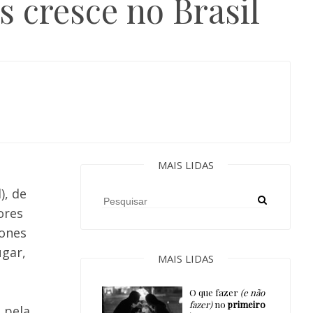
 cresce no Brasil
MAIS LIDAS
), de
ores
hones
ugar,
MAIS LIDAS
O que fazer
(e não
fazer)
no
primeiro
 pela