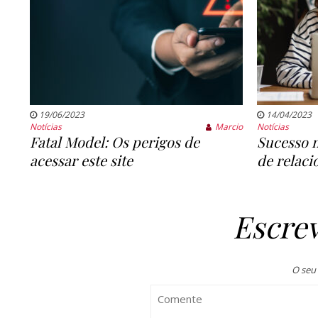
19/06/2023
14/04/2023
Notícias
Marcio
Notícias
Fatal Model: Os perigos de
Sucesso n
acessar este site
de relac
Escre
O seu 