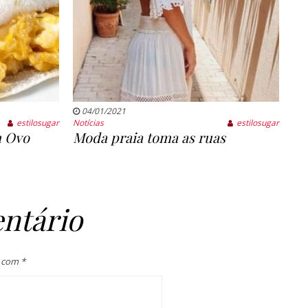
04/01/2021
estilosugar
Notícias
estilosugar
m Ovo
Moda praia toma as ruas
ntário
s com
*