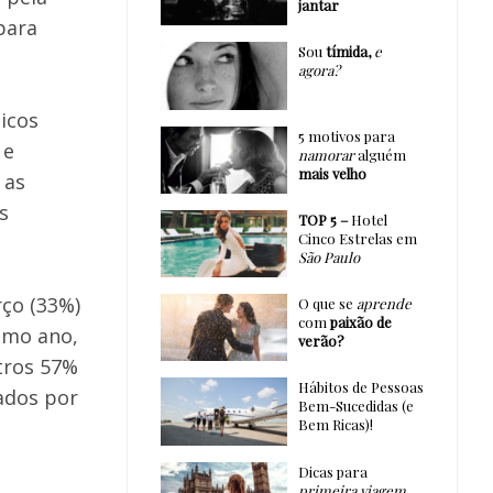
jantar
para
Sou
tímida,
e
agora?
icos
5 motivos para
 e
namorar
alguém
mais velho
 as
s
TOP 5 –
Hotel
Cinco Estrelas em
São Paulo
rço (33%)
O que se
aprende
com
paixão de
imo ano,
verão?
tros 57%
Hábitos de Pessoas
ados por
Bem-Sucedidas (e
Bem Ricas)!
Dicas para
primeira viagem