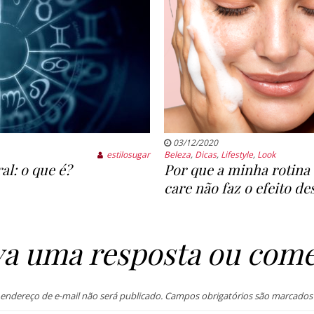
03/12/2020
estilosugar
Beleza
,
Dicas
,
Lifestyle
,
Look
al: o que é?
Por que a minha rotina 
care não faz o efeito de
va uma resposta ou come
endereço de e-mail não será publicado.
Campos obrigatórios são marcado