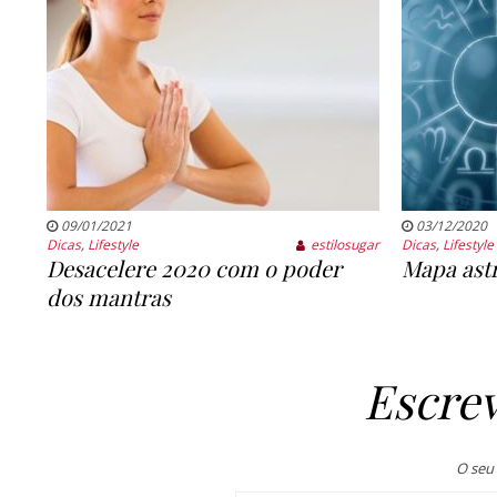
09/01/2021
03/12/2020
Dicas
,
Lifestyle
estilosugar
Dicas
,
Lifestyle
Desacelere 2020 com o poder
Mapa astr
dos mantras
Escre
O seu 