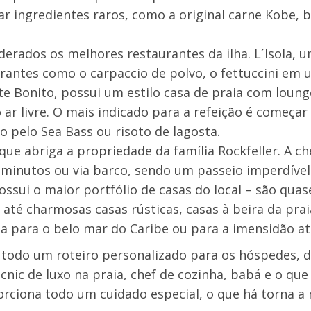
ar ingredientes raros, como a original carne Kobe, 
erados os melhores restaurantes da ilha. L´Isola, 
lirantes como o carpaccio de polvo, o fettuccini em
nte Bonito, possui um estilo casa de praia com loung
ar livre. O mais indicado para a refeição é começa
o pelo Sea Bass ou risoto de lagosta.
que abriga a propriedade da família Rockfeller. A c
0 minutos ou via barco, sendo um passeio imperdível.
ssui o maior portfólio de casas do local – são quas
até charmosas casas rústicas, casas à beira da prai
ta para o belo mar do Caribe ou para a imensidão atl
 todo um roteiro personalizado para os hóspedes, 
cnic de luxo na praia, chef de cozinha, babá e o que
orciona todo um cuidado especial, o que há torna 