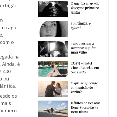
O que fazer
(e não
berbigão
fazer)
no
primeiro
jantar
um
Sou
tímida,
e
 um ragu
agora?
e,
r com o
5 motivos para
namorar
alguém
mais velho
hegada na
TOP 5 –
Hotel
 Ainda, é
Cinco Estrelas em
e 400
São Paulo
a ou
O que se
aprende
ântica.
com
paixão de
verão?
desde os
 mais
Hábitos de Pessoas
Bem-Sucedidas (e
a número
Bem Ricas)!