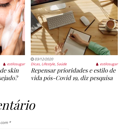
03/12/2020
estilosugar
Dicas
,
Lifestyle
,
Saúde
estilosugar
de skin
Repensar prioridades e estilo de
sejado?
vida pós-Covid 19, diz pesquisa
ntário
s com
*