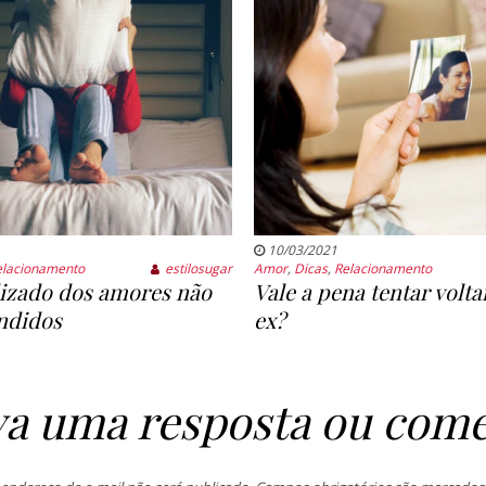
10/03/2021
elacionamento
estilosugar
Amor
,
Dicas
,
Relacionamento
izado dos amores não
Vale a pena tentar volt
ndidos
ex?
va uma resposta ou come