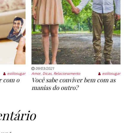
09/03/2021
estilosugar
Amor
,
Dicas
,
Relacionamento
estilosugar
ar com o
Você sabe conviver bem com as
manias do outro?
ntário