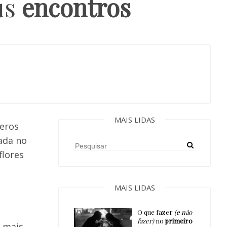
us
encontros
MAIS LIDAS
meros
gada no
flores
MAIS LIDAS
O que fazer
(e não
fazer)
no
primeiro
o mais