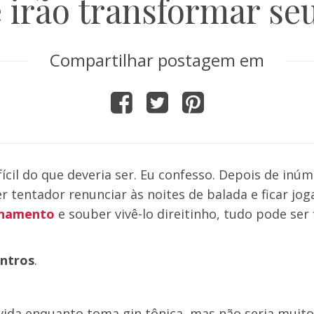
 irão transformar se
Compartilhar postagem em
fícil do que deveria ser. Eu confesso. Depois de inú
er tentador renunciar às noites de balada e ficar jo
onamento
e souber vivê-lo direitinho, tudo pode ser 
ntros
.
vida enquanto toma gin tônica, mas não seria muit