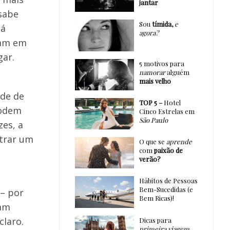
jantar
sabe
Sou
tímida,
e
tá
agora?
ram em
gar.
5 motivos para
namorar
alguém
mais velho
ade de
TOP 5 –
Hotel
podem
Cinco Estrelas em
São Paulo
zes, a
ntrar um
O que se
aprende
com
paixão de
verão?
Hábitos de Pessoas
Bem-Sucedidas (e
 – por
Bem Ricas)!
sam
claro.
Dicas para
primeira viagem