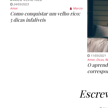
24/03/2023
Amor
Marcio
Como conquistar um velho rico:
5 dicas infalíveis
11/03/2021
Amor
,
Dicas
,
R
O aprend
correspo
Escre