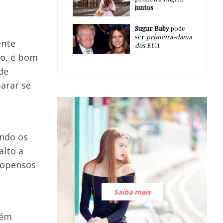
juntos
Sugar Baby
pode
ser
primeira-dama
ente
dos EUA
go, é bom
de
parar se
ando os
alto a
ropensos
Saiba mais
uém