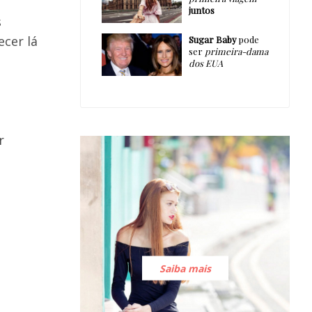
juntos
s
cer lá
Sugar Baby
pode
ser
primeira-dama
dos EUA
r
Saiba mais