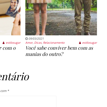
09/03/2021
estilosugar
Amor
,
Dicas
,
Relacionamento
estilosugar
ar com o
Você sabe conviver bem com as
manias do outro?
ntário
s com
*