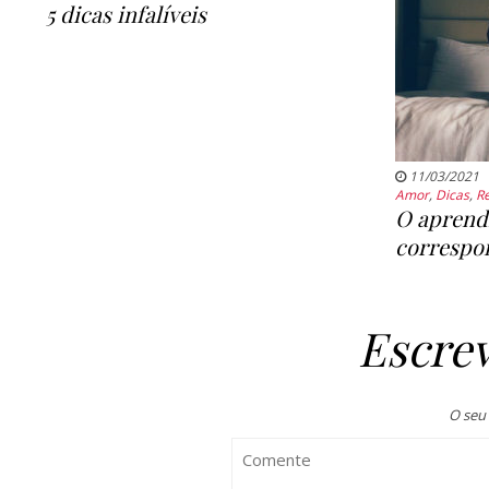
5 dicas infalíveis
11/03/2021
Amor
,
Dicas
,
R
O aprend
correspo
Escre
O seu 