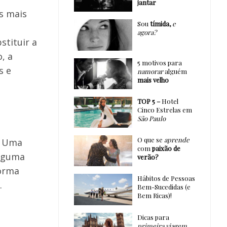
jantar
s mais
Sou
tímida,
e
,
agora?
stituir a
, a
5 motivos para
s e
namorar
alguém
mais velho
TOP 5 –
Hotel
Cinco Estrelas em
São Paulo
O que se
aprende
. Uma
com
paixão de
alguma
verão?
forma
Hábitos de Pessoas
.
Bem-Sucedidas (e
Bem Ricas)!
Dicas para
primeira viagem