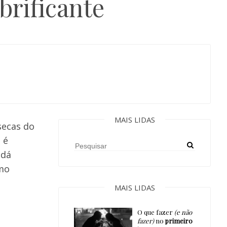
brificante
MAIS LIDAS
secas do
 é
 dá
omo
MAIS LIDAS
O que fazer
(e não
fazer)
no
primeiro