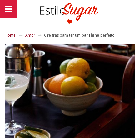
Home
Amor
6 regras para ter um
barzinho
perfeito