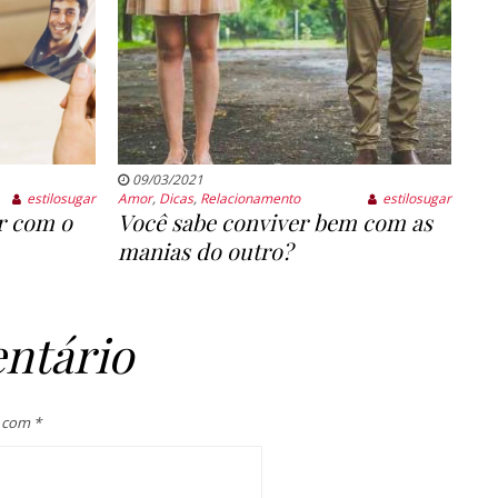
09/03/2021
estilosugar
Amor
,
Dicas
,
Relacionamento
estilosugar
ar com o
Você sabe conviver bem com as
manias do outro?
ntário
s com
*