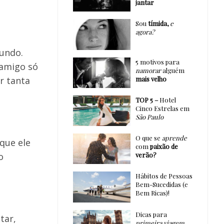
jantar
Sou
tímida,
e
agora?
mundo.
5 motivos para
 amigo só
namorar
alguém
mais velho
r tanta
TOP 5 –
Hotel
Cinco Estrelas em
São Paulo
O que se
aprende
 que ele
com
paixão de
o
verão?
Hábitos de Pessoas
Bem-Sucedidas (e
Bem Ricas)!
Dicas para
tar,
primeira viagem