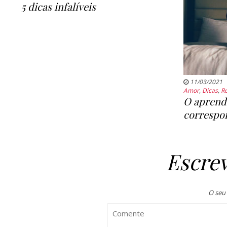
5 dicas infalíveis
11/03/2021
Amor
,
Dicas
,
R
O aprend
correspo
Escre
O seu 