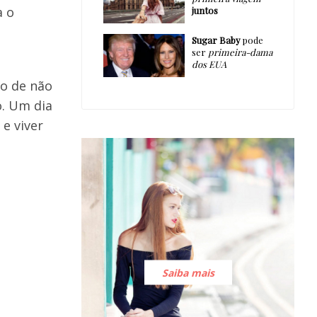
a o
juntos
Sugar Baby
pode
ser
primeira-dama
dos EUA
do de não
o. Um dia
e viver
Saiba mais