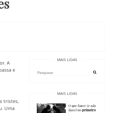
es
MAIS LIDAS
or. A
passa e
MAIS LIDAS
 tristes,
O que fazer
(e não
eu. Uma
fazer)
no
primeiro