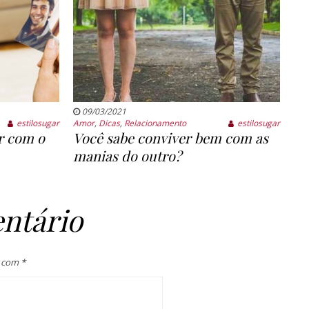
09/03/2021
estilosugar
Amor
,
Dicas
,
Relacionamento
estilosugar
ar com o
Você sabe conviver bem com as
manias do outro?
ntário
s com
*