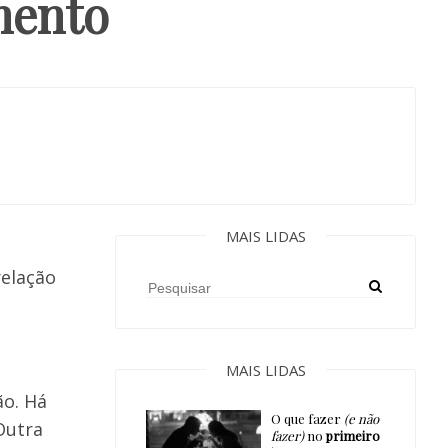
mento
MAIS LIDAS
,
relação
MAIS LIDAS
ão. Há
O que fazer
(e não
Outra
fazer)
no
primeiro