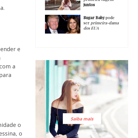
juntos
a.
Sugar Baby
pode
ser
primeira-dama
dos EUA
tender e
a
 com a
 para
Saiba mais
midade o
ssina, o