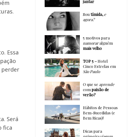
jantar
mbém
lturas.
Sou
tímida,
e
agora?
5 motivos para
namorar
alguém
mais velho
o. Essa
upação
TOP 5 –
Hotel
Cinco Estrelas em
 perder
São Paulo
O que se
aprende
com
paixão de
verão?
Hábitos de Pessoas
Bem-Sucedidas (e
a. Será
Bem Ricas)!
 fica
Dicas para
primeira viagem