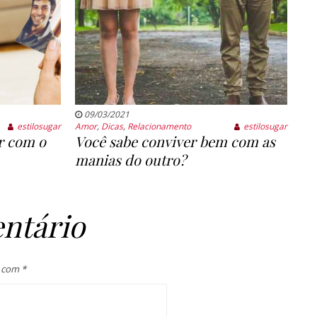
09/03/2021
estilosugar
Amor
,
Dicas
,
Relacionamento
estilosugar
ar com o
Você sabe conviver bem com as
manias do outro?
ntário
s com
*