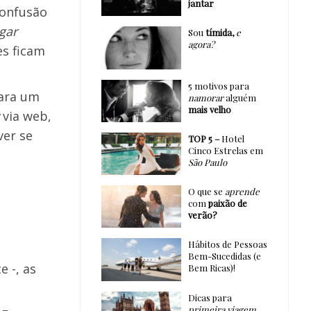
jantar
confusão
gar
Sou
tímida,
e
agora?
es ficam
5 motivos para
para um
namorar
alguém
mais velho
via web,
ver se
TOP 5 –
Hotel
Cinco Estrelas em
São Paulo
O que se
aprende
com
paixão de
verão?
Hábitos de Pessoas
Bem-Sucedidas (e
 -, as
Bem Ricas)!
Dicas para
primeira viagem