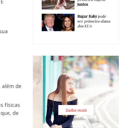
.
E
juntos
Sugar Baby
pode
ser
primeira-dama
dos EUA
sua
 além de
 físicas
Saiba mais
 que, de