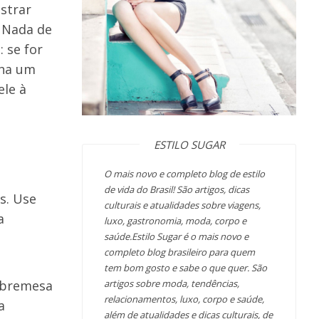
ostrar
. Nada de
 se for
nha um
ele à
ESTILO SUGAR
O mais novo e completo blog de estilo
de vida do Brasil! São artigos, dicas
s. Use
culturais e atualidades sobre viagens,
a
luxo, gastronomia, moda, corpo e
saúde.Estilo Sugar é o mais novo e
completo blog brasileiro para quem
tem bom gosto e sabe o que quer. São
sobremesa
artigos sobre moda, tendências,
relacionamentos, luxo, corpo e saúde,
a
além de atualidades e dicas culturais, de