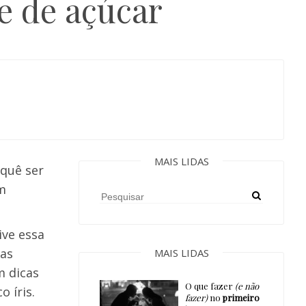
e de açúcar
MAIS LIDAS
 quê ser
um
ive essa
as
MAIS LIDAS
m dicas
O que fazer
(e não
 íris.
fazer)
no
primeiro