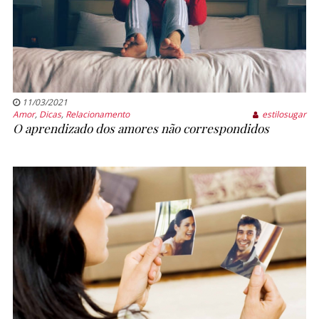
11/03/2021
Amor
,
Dicas
,
Relacionamento
estilosugar
O aprendizado dos amores não correspondidos