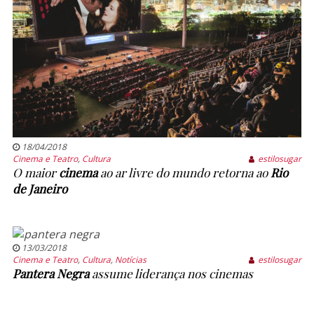
18/04/2018
Cinema e Teatro
,
Cultura
estilosugar
O maior
cinema
ao ar livre do mundo retorna ao
Rio
de Janeiro
13/03/2018
Cinema e Teatro
,
Cultura
,
Notícias
estilosugar
Pantera Negra
assume liderança nos cinemas