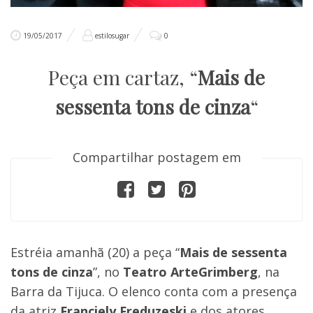
19/05/2017
estilosugar
0
Peça em cartaz, “
Mais de
sessenta tons de cinza
“
Compartilhar postagem em
Estréia amanhã (20) a peça “
Mais de sessenta
tons de cinza
”, no
Teatro ArteGrimberg
, na
Barra da Tijuca. O elenco conta com a presença
da atriz
Franciely Freduzeski
e dos atores