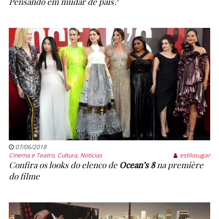
Pensando em mudar de país?
07/06/2018
Cinema e Teatro
,
Cultura
,
Notícias
estilosugar
Confira os looks do elenco de
Ocean’s 8
na première
do filme