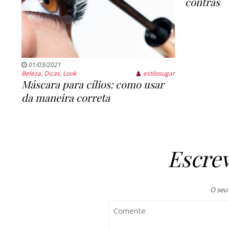
contras
01/03/2021
Beleza
,
Dicas
,
Look
estilosugar
Máscara para cílios: como usar
da maneira correta
Escre
O seu 