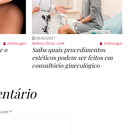
05/02/2021
estilosugar
Beleza
,
Dicas
,
Look
estilosugar
r o
Saiba quais procedimentos
estéticos podem ser feitos em
consultório ginecológico
ntário
s com
*