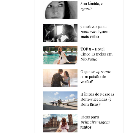
Sou
tímida,
e
agora?
5 motivos para
namorar
alguém
mais velho
TOP 5 –
Hotel
Cinco Estrelas em
São Paulo
O que se
aprende
com
paixão de
verão?
Hábitos de Pessoas
Bem-Sucedidas (e
Bem Ricas)!
Dicas para
primeira viagem
juntos