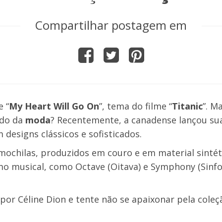
Compartilhar postagem em
 “
My Heart Will Go On
”, tema do filme “
Titanic
”. M
ndo da
moda
? Recentemente, a canadense lançou su
 designs clássicos e sofisticados.
e mochilas, produzidos em couro e em material sintét
 musical, como Octave (Oitava) e Symphony (Sinfon
or Céline Dion e tente não se apaixonar pela coleç