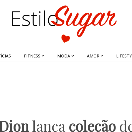
ÍCIAS
FITNESS
MODA
AMOR
LIFESTY
 Dion
lança
coleção
d