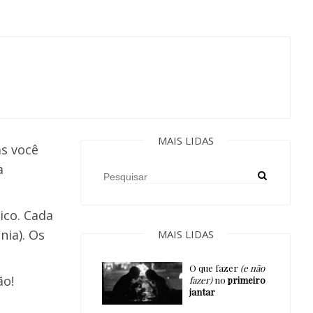
MAIS LIDAS
as você
a
ico. Cada
ia). Os
MAIS LIDAS
O que fazer
(e não
ão!
fazer)
no
primeiro
jantar