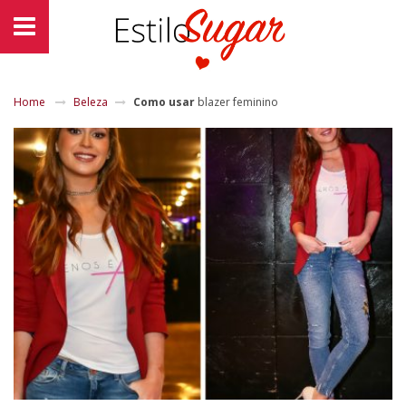
Home
Beleza
Como usar
blazer feminino