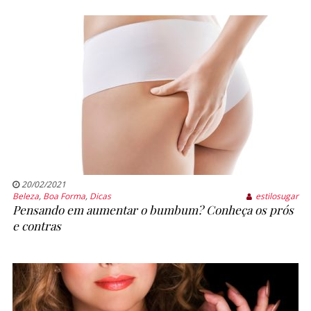
20/02/2021
Beleza
,
Boa Forma
,
Dicas
estilosugar
Pensando em aumentar o bumbum? Conheça os prós
e contras