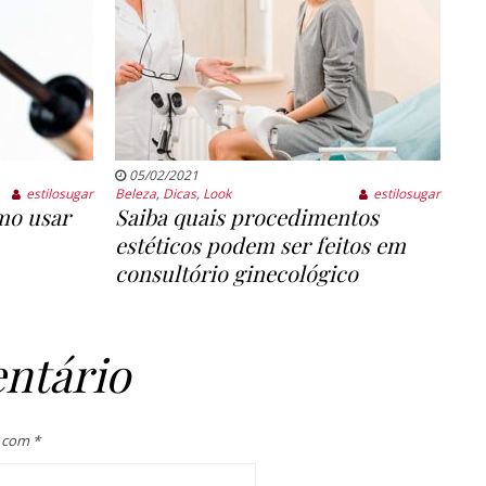
05/02/2021
estilosugar
Beleza
,
Dicas
,
Look
estilosugar
mo usar
Saiba quais procedimentos
estéticos podem ser feitos em
consultório ginecológico
ntário
s com
*