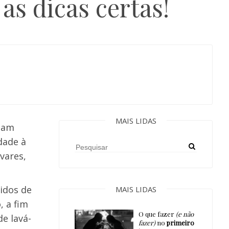
as dicas certas!
MAIS LIDAS
liam
dade à
vares,
gidos de
MAIS LIDAS
, a fim
O que fazer
(e não
de lavá-
fazer)
no
primeiro