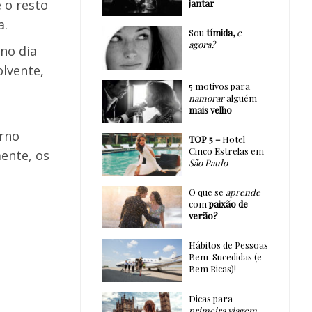
 o resto
jantar
a.
Sou
tímida,
e
agora?
 no dia
olvente,
5 motivos para
namorar
alguém
mais velho
orno
TOP 5 –
Hotel
Cinco Estrelas em
ente, os
São Paulo
O que se
aprende
com
paixão de
verão?
Hábitos de Pessoas
Bem-Sucedidas (e
Bem Ricas)!
Dicas para
primeira viagem