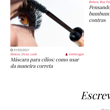
Beleza
,
Boa Fo
Pensando
bumbum? 
contras
01/03/2021
Beleza
,
Dicas
,
Look
estilosugar
Máscara para cílios: como usar
da maneira correta
Escre