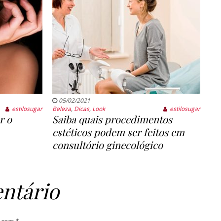
05/02/2021
estilosugar
Beleza
,
Dicas
,
Look
estilosugar
r o
Saiba quais procedimentos
estéticos podem ser feitos em
consultório ginecológico
ntário