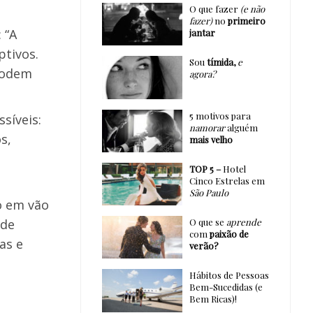
O que fazer
(e não
fazer)
no
primeiro
 “A
jantar
ptivos.
Sou
tímida,
e
 podem
agora?
5 motivos para
síveis:
namorar
alguém
s,
mais velho
TOP 5 –
Hotel
Cinco Estrelas em
São Paulo
o em vão
 de
O que se
aprende
com
paixão de
as e
verão?
Hábitos de Pessoas
Bem-Sucedidas (e
Bem Ricas)!