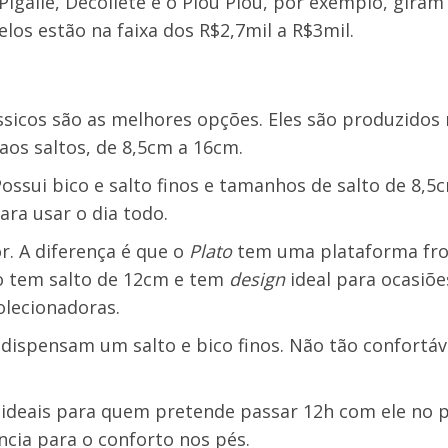
galle, Decollete e o Piou Piou, por exemplo, gira
los estão na faixa dos R$2,7mil a R$3mil.
sicos são as melhores opções. Eles são produzidos 
aos saltos, de 8,5cm a 16cm.
ossui bico e salto finos e tamanhos de salto de 8,5
ra usar o dia todo.
. A diferença é que o
Plato
tem uma plataforma fro
o tem salto de 12cm e tem
design
ideal para ocasiõe
olecionadoras.
 dispensam um salto e bico finos. Não tão confortáv
.
ideais para quem pretende passar 12h com ele no p
ncia para o conforto nos pés.