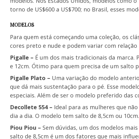
modelos. Nos Estados Unidos, modelos como o Pi
torno de US$600 a US$700; no Brasil, esses mode
MODELOS
Para quem está começando uma coleção, os clás
cores preto e nude e podem variar com relação 
Pigalle
–
É um dos mais tradicionais da marca. P
e 12cm. Ótimo para quem precisa de um salto pa
Pigalle Plato –
Uma variação do modelo anterior
que dá mais sustentação para o pé. Esse model
especiais. Além de ser o modelo preferido das c
Decollete 554 –
Ideal para as mulheres que não
dia a dia. O modelo tem salto de 8,5cm ou 10cm
Piou Piou –
Sem dúvidas, um dos modelos mais 
salto de 8,5cm é um dos fatores que mais influe