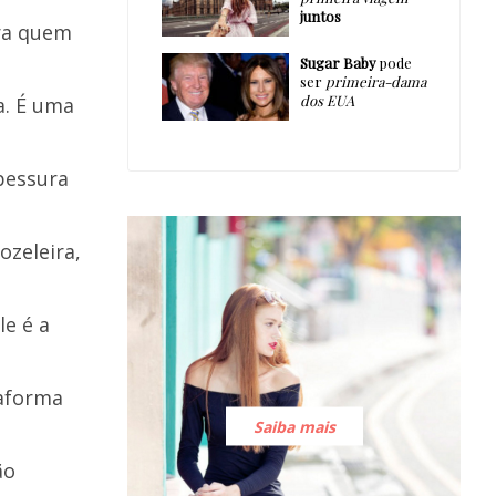
juntos
ra quem
Sugar Baby
pode
ser
primeira-dama
dos EUA
a. É uma
pessura
ozeleira,
e é a
taforma
Saiba mais
ão