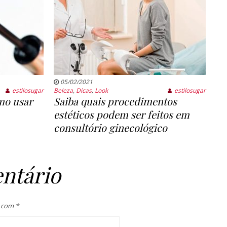
05/02/2021
estilosugar
Beleza
,
Dicas
,
Look
estilosugar
mo usar
Saiba quais procedimentos
estéticos podem ser feitos em
consultório ginecológico
ntário
s com
*