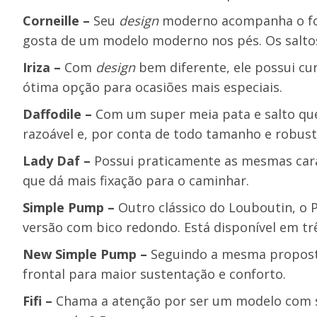
Corneille –
Seu
design
moderno acompanha o for
gosta de um modelo moderno nos pés. Os salto
Iriza –
Com
design
bem diferente, ele possui cu
ótima opção para ocasiões mais especiais.
Daffodile –
Com um super meia pata e salto qu
razoável e, por conta de todo tamanho e robuste
Lady Daf –
Possui praticamente as mesmas carac
que dá mais fixação para o caminhar.
Simple Pump –
Outro clássico do Louboutin, o 
versão com bico redondo. Está disponível em t
New Simple Pump –
Seguindo a mesma propost
frontal para maior sustentação e conforto.
Fifi –
Chama a atenção por ser um modelo com s