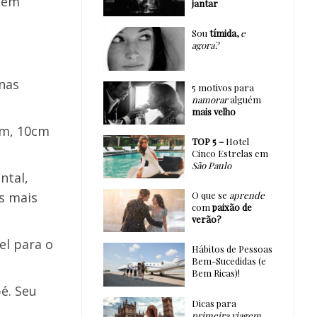
m em
jantar
Sou
tímida,
e
agora?
nas
5 motivos para
namorar
alguém
mais velho
cm, 10cm
TOP 5 –
Hotel
Cinco Estrelas em
São Paulo
ntal,
s mais
O que se
aprende
com
paixão de
verão?
el para o
Hábitos de Pessoas
Bem-Sucedidas (e
Bem Ricas)!
é. Seu
Dicas para
primeira viagem