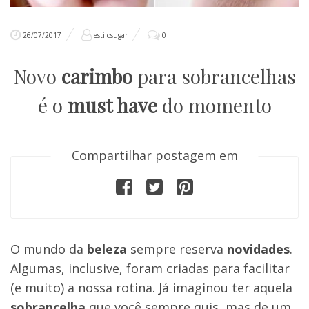
26/07/2017
estilosugar
0
Novo
carimbo
para sobrancelhas
é o
must have
do momento
Compartilhar postagem em
O mundo da
beleza
sempre reserva
novidades
.
Algumas, inclusive, foram criadas para facilitar
(e muito) a nossa rotina. Já imaginou ter aquela
sobrancelha
que você sempre quis, mas de um