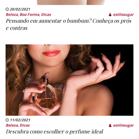
20/02/2021
Beleza
,
Boa Forma
,
Dicas
estilosugar
Pensando em aumentar o bumbum? Conheça os prós
e contras
11/02/2021
Beleza
,
Dicas
estilosugar
Descubra como escolher o perfume ideal