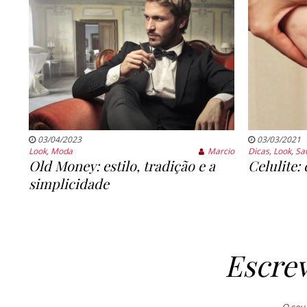
03/04/2023
03/03/2021
Look
,
Moda
Marcio
Dicas
,
Look
,
Sa
Old Money: estilo, tradição e a
Celulite:
simplicidade
Escre