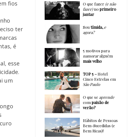
em fios
O que fazer
(e não
fazer)
no
primeiro
jantar
anho
Sou
tímida,
e
eciso ter
agora?
 marcas
ntas, é
5 motivos para
namorar
alguém
mais velho
l, esse
cidade.
TOP 5 –
Hotel
Cinco Estrelas em
ai um
São Paulo
O que se
aprende
com
paixão de
longo
verão?
s
Hábitos de Pessoas
scuro
Bem-Sucedidas (e
Bem Ricas)!