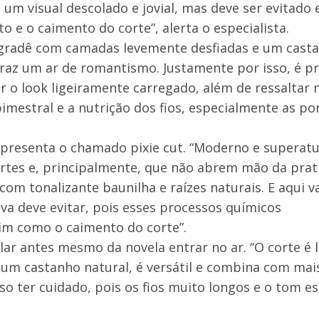
um visual descolado e jovial, mas deve ser evitado 
e o caimento do corte”, alerta o especialista.
egradê com camadas levemente desfiadas e um cast
 traz um ar de romantismo. Justamente por isso, é pr
r o look ligeiramente carregado, além de ressaltar
mestral e a nutrição dos fios, especialmente as po
resenta o chamado pixie cut. “Moderno e superatua
rtes e, principalmente, que não abrem mão da prati
com tonalizante baunilha e raízes naturais. E aqui v
va deve evitar, pois esses processos químicos
m como o caimento do corte”.
lar antes mesmo da novela entrar no ar. “O corte é 
 um castanho natural, é versátil e combina com mai
o ter cuidado, pois os fios muito longos e o tom e