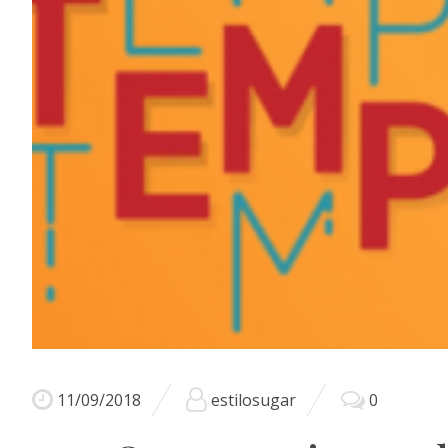
11/09/2018
estilosugar
0