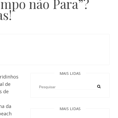
Tempo não Para”?
as!
MAIS LIDAS
ridinhos
al de
s de
ma da
MAIS LIDAS
beach