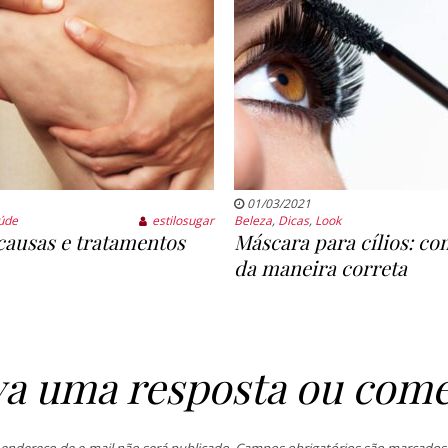
01/03/2021
úde
estilosugar
Beleza
,
Dicas
,
Look
 causas e tratamentos
Máscara para cílios: co
da maneira correta
va uma resposta ou come