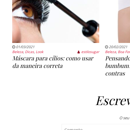
01/03/2021
20/02/2021
Beleza
,
Dicas
,
Look
estilosugar
Beleza
,
Boa Fo
Máscara para cílios: como usar
Pensando
da maneira correta
bumbum? 
contras
Escre
O seu 