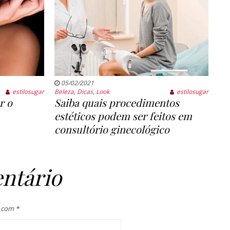
05/02/2021
estilosugar
Beleza
,
Dicas
,
Look
estilosugar
r o
Saiba quais procedimentos
estéticos podem ser feitos em
consultório ginecológico
ntário
s com
*