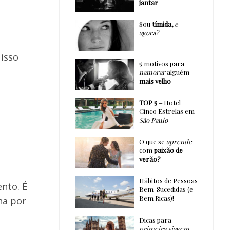
jantar
Sou
tímida,
e
agora?
 isso
5 motivos para
namorar
alguém
mais velho
TOP 5 –
Hotel
Cinco Estrelas em
São Paulo
O que se
aprende
com
paixão de
verão?
Hábitos de Pessoas
ento. É
Bem-Sucedidas (e
Bem Ricas)!
ha por
Dicas para
primeira viagem