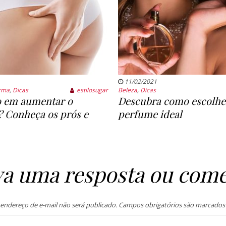
11/02/2021
rma
,
Dicas
estilosugar
Beleza
,
Dicas
 em aumentar o
Descubra como escolhe
Conheça os prós e
perfume ideal
va uma resposta ou come
endereço de e-mail não será publicado.
Campos obrigatórios são marcado