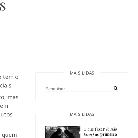
s
MAIS LIDAS
e tem o
iais.
to, mas
 em
dutos
MAIS LIDAS
O que fazer
(e não
ra quem
fazer)
no
primeiro