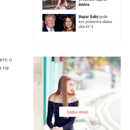
juntos
Sugar Baby
pode
ser
primeira-dama
dos EUA
tem o
a na
Saiba mais