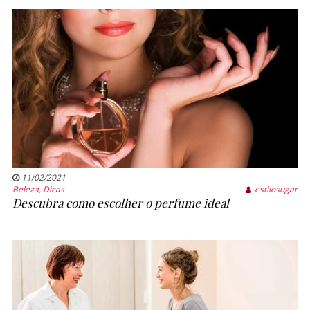
11/02/2021
Beleza
,
Dicas
estilosugar
Descubra como escolher o perfume ideal