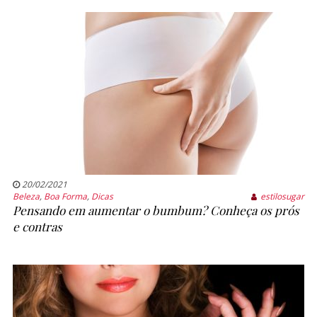
20/02/2021
Beleza
,
Boa Forma
,
Dicas
estilosugar
Pensando em aumentar o bumbum? Conheça os prós
e contras