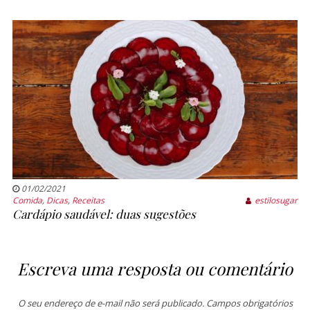
01/02/2021
Comida
,
Dicas
,
Receitas
estilosugar
Cardápio saudável: duas sugestões
Escreva uma resposta ou comentário
O seu endereço de e-mail não será publicado.
Campos obrigatórios