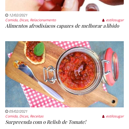
12/02/2021
Comida
,
Dicas
,
Relacionamento
estilosugar
Alimentos afrodisíacos capazes de melhorar a libido
05/02/2021
Comida
,
Dicas
,
Receitas
estilosugar
Surpreenda com o Relish de Tomate!