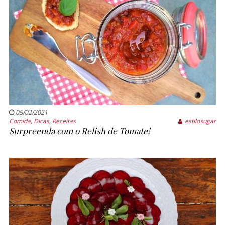
05/02/2021
Comida
,
Dicas
,
Receitas
estilosugar
Surpreenda com o Relish de Tomate!