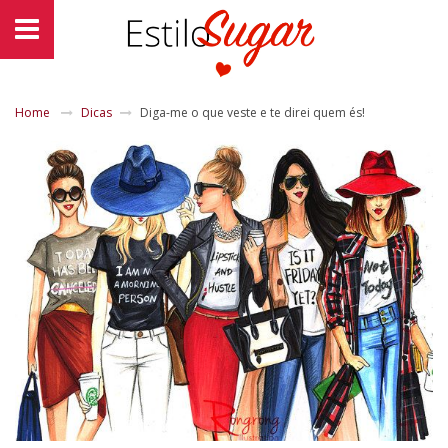
Home
Dicas
Diga-me o que veste e te direi quem és!