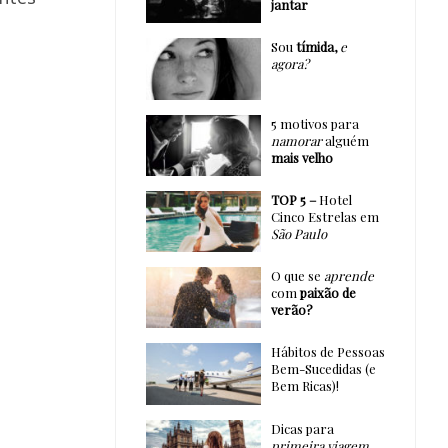
jantar
Sou
tímida,
e
agora?
5 motivos para
namorar
alguém
mais velho
TOP 5 –
Hotel
Cinco Estrelas em
São Paulo
O que se
aprende
com
paixão de
verão?
Hábitos de Pessoas
Bem-Sucedidas (e
Bem Ricas)!
Dicas para
primeira viagem