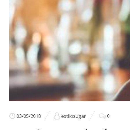
03/05/2018
estilosugar
0