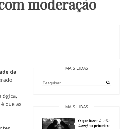
 com moderação
MAIS LIDAS
ade da
erado
lógica,
 é que as
MAIS LIDAS
O que fazer
(e não
fazer)
no
primeiro
antes