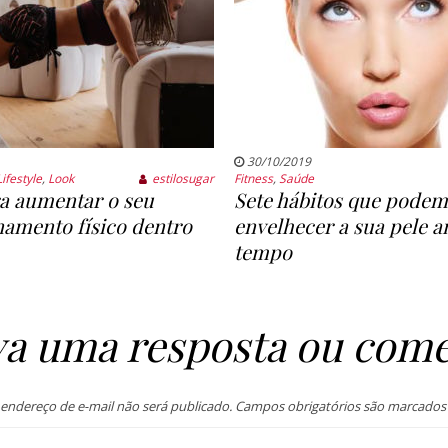
30/10/2019
Lifestyle
,
Look
estilosugar
Fitness
,
Saúde
a aumentar o seu
Sete hábitos que podem
amento físico dentro
envelhecer a sua pele a
tempo
va uma resposta ou come
endereço de e-mail não será publicado.
Campos obrigatórios são marcado