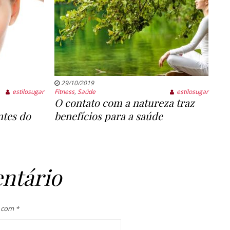
29/10/2019
estilosugar
Fitness
,
Saúde
estilosugar
O contato com a natureza traz
ntes do
benefícios para a saúde
ntário
s com
*