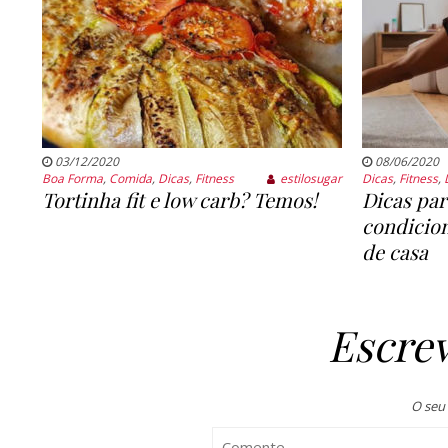
03/12/2020
08/06/2020
Boa Forma
,
Comida
,
Dicas
,
Fitness
estilosugar
Dicas
,
Fitness
,
Tortinha fit e low carb? Temos!
Dicas par
condicion
de casa
Escre
O seu 