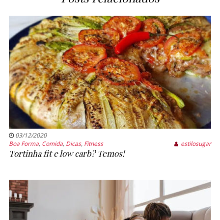
03/12/2020
Boa Forma
,
Comida
,
Dicas
,
Fitness
estilosugar
Tortinha fit e low carb? Temos!