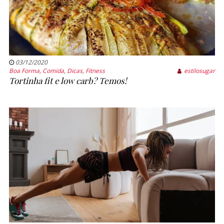
03/12/2020
Boa Forma
,
Comida
,
Dicas
,
Fitness
estilosugar
Tortinha fit e low carb? Temos!