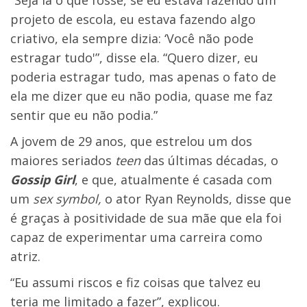
“Seja lá o que fosse, se eu estava fazendo um
projeto de escola, eu estava fazendo algo
criativo, ela sempre dizia: ‘Você não pode
estragar tudo'”, disse ela. “Quero dizer, eu
poderia estragar tudo, mas apenas o fato de
ela me dizer que eu não podia, quase me faz
sentir que eu não podia.”
A jovem de 29 anos, que estrelou um dos
maiores seriados
teen
das últimas décadas, o
Gossip Girl
, e que, atualmente é casada com
um
sex symbol,
o ator Ryan Reynolds, disse que
é graças à positividade de sua mãe que ela foi
capaz de experimentar uma carreira como
atriz.
“Eu assumi riscos e fiz coisas que talvez eu
teria me limitado a fazer”, explicou.