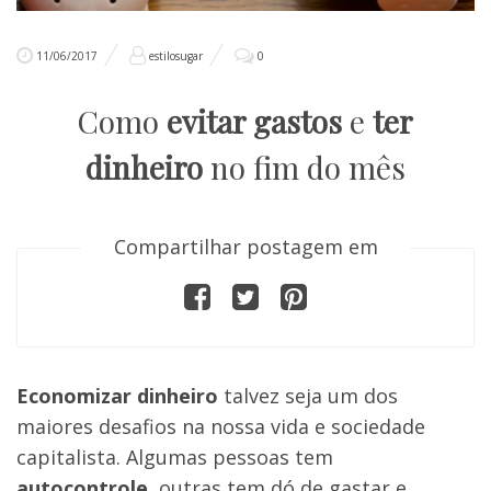
11/06/2017
estilosugar
0
Como
evitar gastos
e
ter
dinheiro
no fim do mês
Compartilhar postagem em
Economizar dinheiro
talvez seja um dos
maiores desafios na nossa vida e sociedade
capitalista. Algumas pessoas tem
autocontrole
, outras tem dó de gastar e