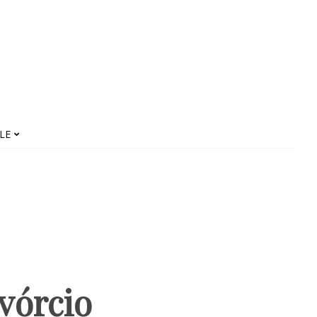
LE
ivórcio