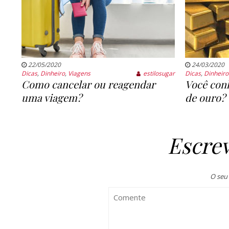
22/05/2020
24/03/2020
Dicas
,
Dinheiro
,
Viagens
estilosugar
Dicas
,
Dinheiro
Como cancelar ou reagendar
Você conh
uma viagem?
de ouro?
Escre
O seu 