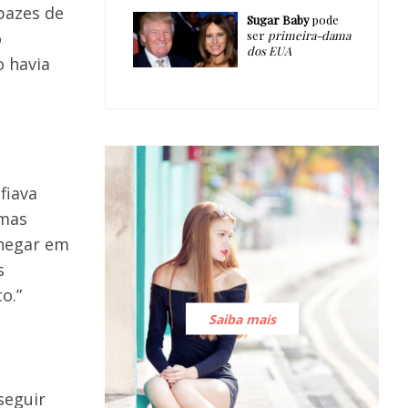
pazes de
Sugar Baby
pode
ser
primeira-dama
o
dos EUA
o havia
fiava
 mas
chegar em
s
o.”
Saiba mais
seguir