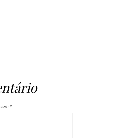
ntário
s com
*