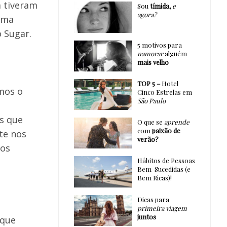
á tiveram
Sou
tímida,
e
agora?
guma
 Sugar.
5 motivos para
namorar
alguém
mais velho
TOP 5 –
Hotel
mos o
Cinco Estrelas em
São Paulo
s que
O que se
aprende
com
paixão de
te nos
verão?
mos
Hábitos de Pessoas
Bem-Sucedidas (e
Bem Ricas)!
Dicas para
primeira viagem
juntos
 que