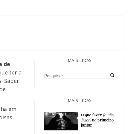
MAIS LIDAS
a de
que teria
s. Saber
 de
MAIS LIDAS
nha em
O que fazer
(e não
oisas
fazer)
no
primeiro
jantar