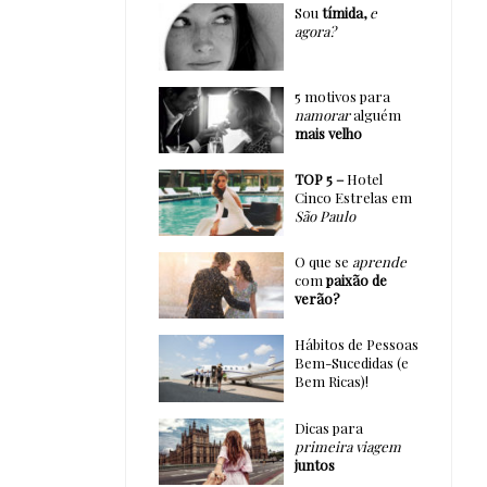
Sou
tímida,
e
agora?
5 motivos para
namorar
alguém
mais velho
TOP 5 –
Hotel
Cinco Estrelas em
São Paulo
O que se
aprende
com
paixão de
verão?
Hábitos de Pessoas
Bem-Sucedidas (e
Bem Ricas)!
Dicas para
primeira viagem
juntos