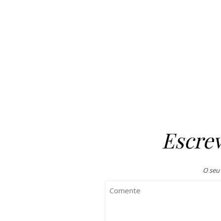
Escre
O seu 