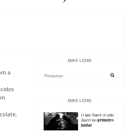
MAIS LIDAS
om a
ecidos
um
MAIS LIDAS
colate,
O que fazer
(e não
fazer)
no
primeiro
jantar