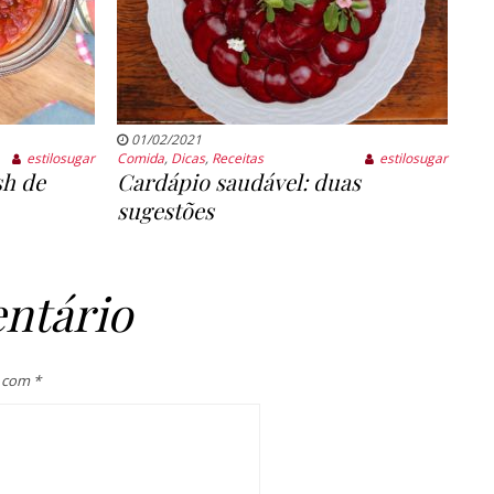
01/02/2021
estilosugar
Comida
,
Dicas
,
Receitas
estilosugar
sh de
Cardápio saudável: duas
sugestões
ntário
s com
*