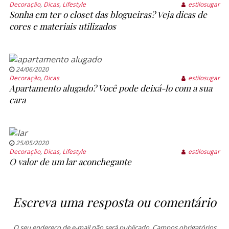
Decoração
,
Dicas
,
Lifestyle
estilosugar
Sonha em ter o closet das blogueiras? Veja dicas de
cores e materiais utilizados
24/06/2020
Decoração
,
Dicas
estilosugar
Apartamento alugado? Você pode deixá-lo com a sua
cara
25/05/2020
Decoração
,
Dicas
,
Lifestyle
estilosugar
O valor de um lar aconchegante
Escreva uma resposta ou comentário
O seu endereço de e-mail não será publicado.
Campos obrigatórios