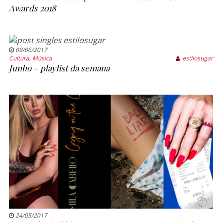
Awards 2018
09/06/2017
Cultura
,
Música
estilosugar
Junho – playlist da semana
24/05/2017