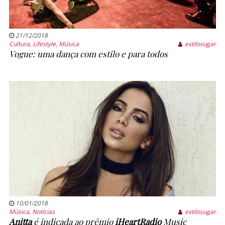
21/12/2018
Cultura
,
Lifestyle
,
Música
estilosugar
Vogue: uma dança com estilo e para todos
10/01/2018
Música
,
Notícias
estilosugar
Anitta
é indicada ao prêmio
iHeartRadio
Music