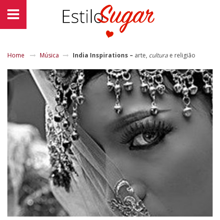
Home
Música
India Inspirations –
arte,
cultura
e religião