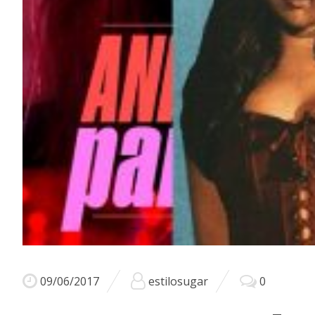
09/06/2017
estilosugar
0