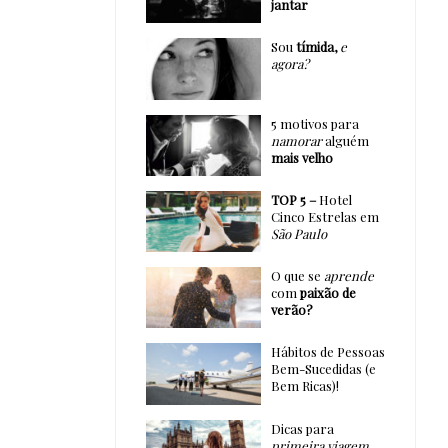
jantar
Sou
tímida,
e
agora?
5 motivos para
namorar
alguém
mais velho
TOP 5 –
Hotel
Cinco Estrelas em
São Paulo
O que se
aprende
com
paixão de
verão?
Hábitos de Pessoas
Bem-Sucedidas (e
Bem Ricas)!
Dicas para
primeira viagem