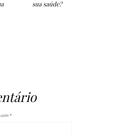
na
sua saúde?
ntário
s com
*