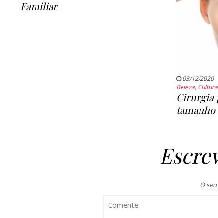
Familiar
03/12/2020
Beleza
,
Cultura
Cirurgia 
tamanho d
Escre
O seu 