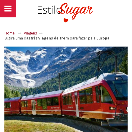
Home
Viagens
Sugira uma das três
viagens de trem
para fazer pela
Europa