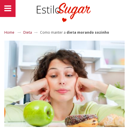
Home
Dieta
Como manter a
dieta morando sozinho