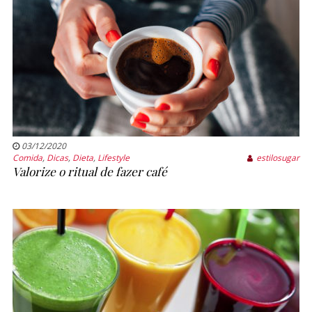
03/12/2020
Comida
,
Dicas
,
Dieta
,
Lifestyle
estilosugar
Valorize o ritual de fazer café