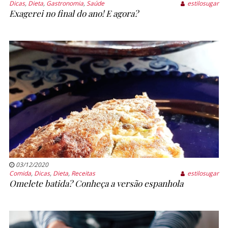
Dicas
,
Dieta
,
Gastronomia
,
Saúde
estilosugar
Exagerei no final do ano! E agora?
03/12/2020
Comida
,
Dicas
,
Dieta
,
Receitas
estilosugar
Omelete batida? Conheça a versão espanhola