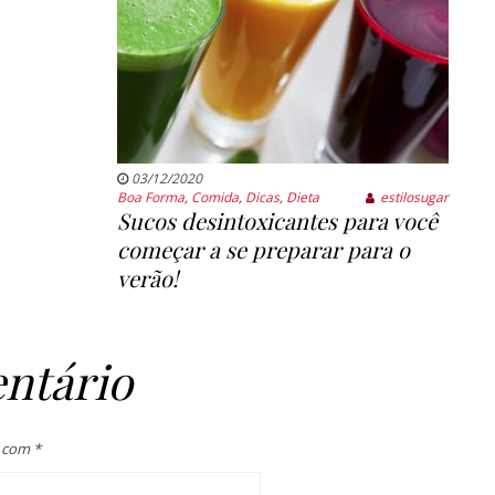
03/12/2020
Boa Forma
,
Comida
,
Dicas
,
Dieta
estilosugar
Sucos desintoxicantes para você
começar a se preparar para o
verão!
ntário
s com
*