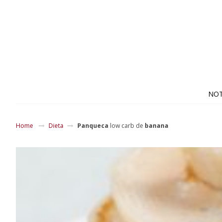
NOT
Home
Dieta
Panqueca
low carb de
banana