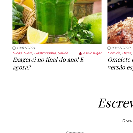
19/01/2021
03/12/2020
Dicas
,
Dieta
,
Gastronomia
,
Saúde
estilosugar
Comida
,
Dicas
,
Exagerei no final do ano! E
Omelete 
agora?
versão e
Escre
O seu 