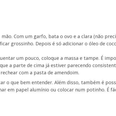
a mão. Com um garfo, bata o ovo e a clara (não prec
icar grossinho. Depois é só adicionar o óleo de coc
squentar um pouco, coloque a massa e tampe. É imp
ue a parte de cima já estiver parecendo consistente
ó rechear com a pasta de amendoim.
ntar o que bem entender. Além disso, também é poss
ar em papel alumínio ou colocar num potinho. É fác