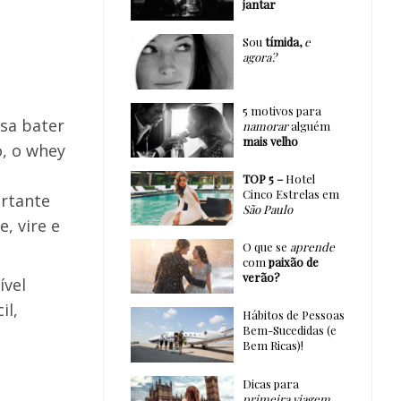
jantar
Sou
tímida,
e
agora?
5 motivos para
isa bater
namorar
alguém
mais velho
o, o whey
TOP 5 –
Hotel
Cinco Estrelas em
ortante
São Paulo
, vire e
O que se
aprende
com
paixão de
verão?
ível
il,
Hábitos de Pessoas
Bem-Sucedidas (e
Bem Ricas)!
Dicas para
primeira viagem