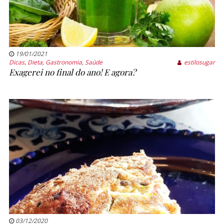
19/01/2021
Dicas
,
Dieta
,
Gastronomia
,
Saúde
estilosugar
Exagerei no final do ano! E agora?
03/12/2020