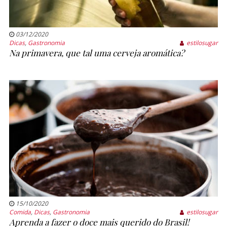
03/12/2020
Dicas
,
Gastronomia
estilosugar
Na primavera, que tal uma cerveja aromática?
15/10/2020
Comida
,
Dicas
,
Gastronomia
estilosugar
Aprenda a fazer o doce mais querido do Brasil!