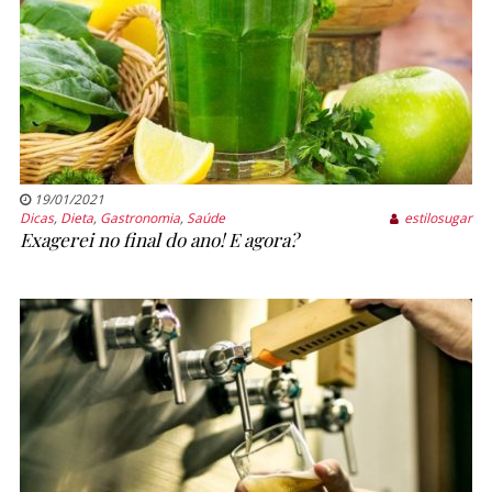
19/01/2021
Dicas
,
Dieta
,
Gastronomia
,
Saúde
estilosugar
Exagerei no final do ano! E agora?